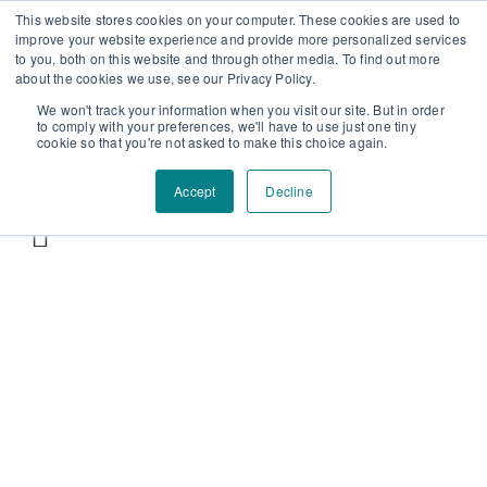
Επαύλεως 36, Χαϊδάρι, Τ.Κ.: 124 61
+30 210 59 10
This website stores cookies on your computer. These cookies are used to
improve your website experience and provide more personalized services
162
+30 698 02 94 229
info@idealyou.gr
to you, both on this website and through other media. To find out more
Facebook
Instagram
YouTube
about the cookies we use, see our Privacy Policy.
We won't track your information when you visit our site. But in order
to comply with your preferences, we'll have to use just one tiny
cookie so that you're not asked to make this choice again.
Accept
Decline