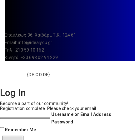
Επαύλεως 36, Χαϊδάρι, Τ.Κ.: 124 61
Email:
info@idealyou.gr
Τηλ.: 210 59 10 162
Κινητό: +30 698 02 94 229
Copyright © 2025 IdealYou / All rights reserved / Made with
{DE.CO.DE}
by
Log In
Become a part of our community!
Registration complete. Please check your email.
Username or Email Address
Password
Remember Me