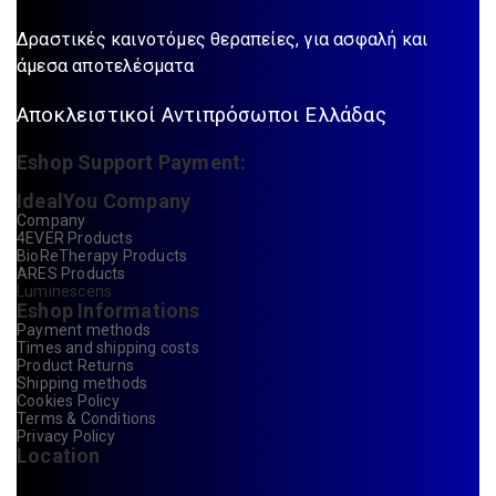
Δραστικές καινοτόμες θεραπείες, για ασφαλή και
άμεσα αποτελέσματα
Αποκλειστικοί Αντιπρόσωποι Ελλάδας
Eshop Support Payment:
IdealYou Company
Company
4EVER Products
BioReTherapy Products
ARES Products
Luminescens
Eshop Informations
Payment methods
Times and shipping costs
Product Returns
Shipping methods
Cookies Policy
Terms & Conditions
Privacy Policy
Location